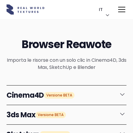
IT
Browser Reawote
Importa le risorse con un solo clic in Cinema4D, 3ds
Max, SketchUp e Blender
Cinema4D
Versione BETA
Vuoi darci un tuo parere?
Invia feedback
3ds Max
Versione BETA
Reawote Caricatore PBR
Vuoi darci un tuo parere?
Invia feedback