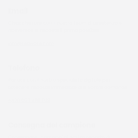
Cicli
Windows + macOS
Email
Scaricare
Come installare
Come installare
Chiacchierate con il nostro team di assistenza e
Scaricare
Finestre
riceverete le risposte il prima possibile.
Finestre
Windows + macOS
Windows + macOS
info@reawote.com
macOS
Scaricare
Scaricare
Telefono
Windows + macOS
Finestre
Parlate con il nostro specialista digitale per
ottenere risposte immediate alle vostre domande.
macOS
+420 603 488 039
Consegna del campione
Consegnate i campioni al nostro reparto di