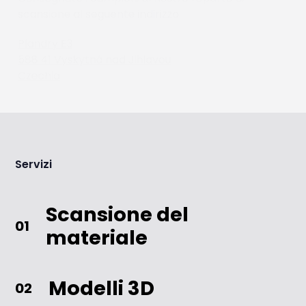
scansione al seguente indirizzo.
Plandry E3
588 41 Vyskytná nad Jihlavou
Czechia
Servizi
Scansione del
01
materiale
Modelli 3D
02