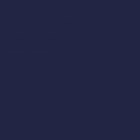
Materiali morbidi e interni
Materiali da costruzione ed esterni
Materiali generici
Seguiteci
Facebook
Instagram
Youtube
LinkedIn